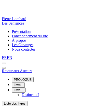
Pierre Lombard
Les Sentences
Présentation
Fonctionnement du site
À propos
Les Ouvrages
Nous contacter
FR
EN
Retour aux Auteurs
PROLOGUS
Livre I
Livre II
Distinctio I
Liste des livres